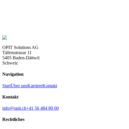
Sonstige
Parkplätze
TV / Antenne
Verwaltungskosten
Reserve-/Rücklagen
OPIT Solutions AG
Täfernstrasse 11
5405 Baden-Dättwil
Schweiz
Navigation
Start
Über uns
Karriere
Kontakt
Kontakt
info@opit.ch
+41 56 484 80 00
Rechtliches